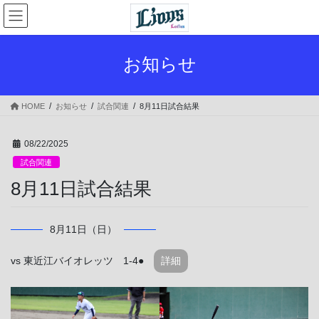
コ
ナ
ン
ビ
テ
ゲ
ン
ー
お知らせ
ツ
シ
へ
ョ
ス
ン
HOME
お知らせ
試合関連
8月11日試合結果
キ
に
ッ
移
プ
動
08/22/2025
試合関連
8月11日試合結果
8月11日（日）
vs 東近江バイオレッツ 1-4●
詳細