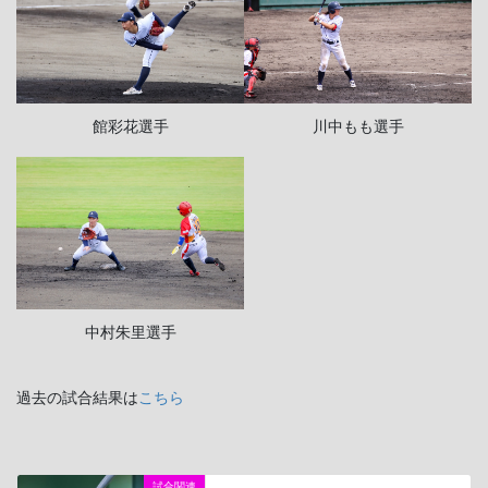
館彩花選手
川中もも選手
中村朱里選手
過去の試合結果は
こちら
試合関連