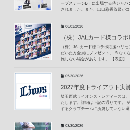
ープステージB」に出場する侍ジャパ
されました。また、出口彩香監督がコー
06/01/2026
（株）JALカード様コラ
（株）JALカード様コラボ応援ハリ
だいた方全員にプレゼント。 ※なく
施しない場合があります。 【表面】 
05/30/2026
2027年度トライアウト実
埼玉西武ライオンズ・レディースは、
たします。詳細は下記の通りです。 第
するクラブチームに所属していない選手
03/30/2026