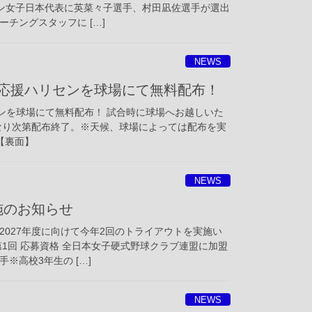
ン女子日本代表に英菜々子選手、村田凪佐選手が選出
チングスタッフに […]
NEWS
ボ応援ハリセンを球場にて無料配布！
センを球場にて無料配布！ 試合時に球場へお越しいた
なり次第配布終了。※天候、球場によっては配布を実
【裏面】
NEWS
施のお知らせ
2027年度に向けて今年2回のトライアウトを実施い
1回 応募資格 全日本女子硬式野球クラブ連盟に加盟
※高校3年生の […]
NEWS