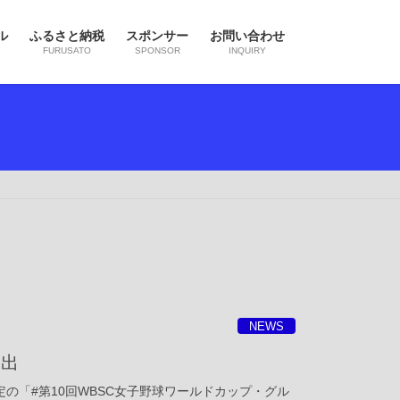
ル
ふるさと納税
スポンサー
お問い合わせ
FURUSATO
SPONSOR
INQUIRY
NEWS
選出
の「#第10回WBSC女子野球ワールドカップ・グル