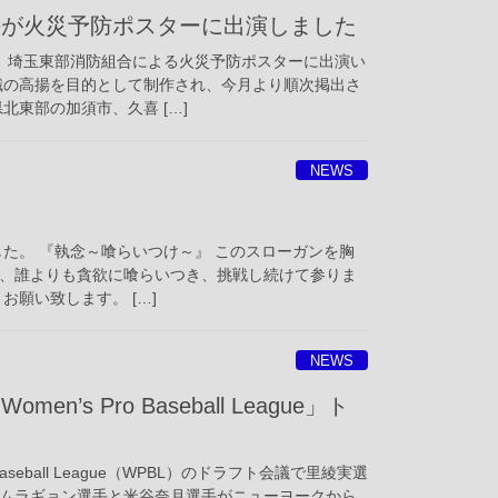
手が火災予防ポスターに出演しました
、埼玉東部消防組合による火災予防ポスターに出演い
識の高揚を目的として制作され、今月より順次掲出さ
北東部の加須市、久喜 […]
NEWS
した。 『執念～喰らいつけ～』 このスローガンを胸
、誰よりも貪欲に喰らいつき、挑戦し続けて参りま
お願い致します。 […]
NEWS
’s Pro Baseball League」ト
aseball League（WPBL）のドラフト会議で里綾実選
ムラギョン選手と米谷奈月選手がニューヨークから