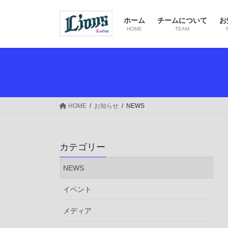
コ
ナ
ン
ビ
ホーム
チームについて
お
テ
ゲ
HOME
TEAM
ン
ー
ツ
シ
へ
ョ
ス
ン
キ
に
ッ
移
HOME
お知らせ
NEWS
プ
動
カテゴリー
NEWS
イベント
メディア