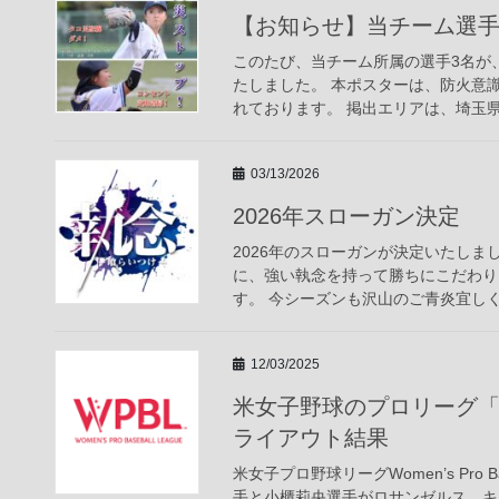
【お知らせ】当チーム選
このたび、当チーム所属の選手3名が
たしました。 本ポスターは、防火意
れております。 掲出エリアは、埼玉県
03/13/2026
2026年スローガン決定
2026年のスローガンが決定いたしま
に、強い執念を持って勝ちにこだわり
す。 今シーズンも沢山のご青炎宜しく
12/03/2025
米女子野球のプロリーグ「Women
ライアウト結果
米女子プロ野球リーグWomen’s Pro B
手と小櫃莉央選手がロサンゼルス、キ