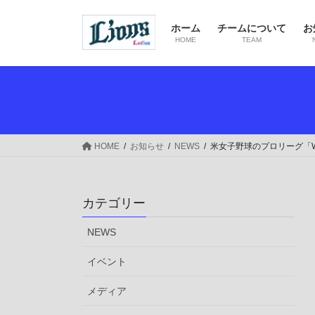
コ
ナ
ン
ビ
ホーム
チームについて
お
テ
ゲ
HOME
TEAM
ン
ー
ツ
シ
へ
ョ
ス
ン
キ
に
ッ
移
HOME
お知らせ
NEWS
米女子野球のプロリーグ「Wome
プ
動
カテゴリー
NEWS
イベント
メディア