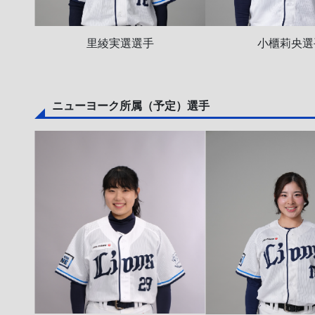
里綾実選選手
小櫃莉央選
ニューヨーク所属（予定）選手