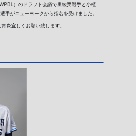
eague（WPBL）のドラフト会議で里綾実選手と小櫃
月選手がニューヨークから指名を受けました。
ご青炎宜しくお願い致します。