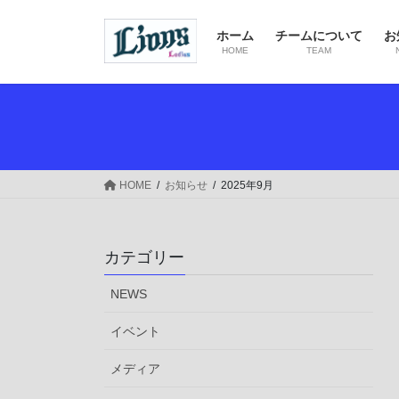
コ
ナ
ン
ビ
ホーム
チームについて
お
テ
ゲ
HOME
TEAM
ン
ー
ツ
シ
へ
ョ
ス
ン
キ
に
ッ
移
HOME
お知らせ
2025年9月
プ
動
カテゴリー
NEWS
イベント
メディア