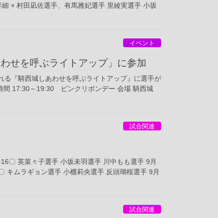
1● 詳細 × 村田凪佐選手、有馬雅妃選手 里綾実選手 小坂
イベント
あわせを呼ぶライトアップ」に参加
われる『騎西城しあわせを呼ぶライトアップ』に選手が
間 17:30～19:30 ピンクリボンデー 会場 騎西城
試合関連
5-16〇 英菜々子選手 小坂未羽選手 川中もも選手 9月
19〇 キムラギョン選手 小櫃莉央選手 反頭瑚桜選手 9月
試合関連