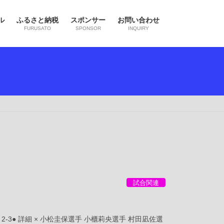
ル
ふるさと納税
スポンサー
お問い合わせ
FURUSATO
SPONSOR
INQUIRY
試合関連
2-3● 詳細 × 小松圭保選手 小櫃莉央選手 村田凪佐選