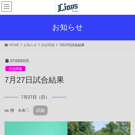
コ
ナ
ン
ビ
テ
ゲ
ン
ー
お知らせ
ツ
シ
へ
ョ
ス
ン
HOME
お知らせ
試合関連
7月27日試合結果
キ
に
ッ
移
プ
動
07/28/2025
試合関連
7月27日試合結果
7月27日（日）
vs 侍 4-8〇
詳細