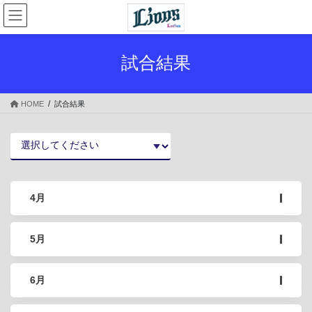
コ
ナ
ン
ビ
テ
ゲ
ン
ー
試合結果
ツ
シ
へ
ョ
ス
ン
HOME
試合結果
キ
に
ッ
移
プ
動
4月
5月
6月