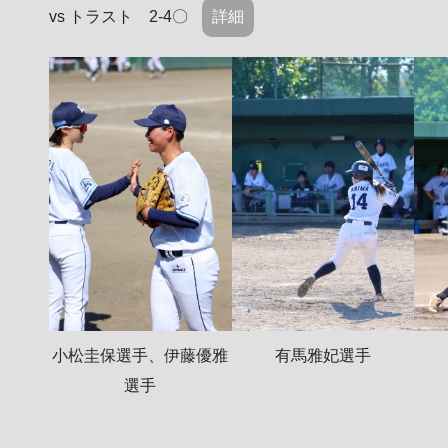
vs トラスト 2-4〇
詳細
小松圭保選手、伊藤優雅
有馬雅妃選手
選手