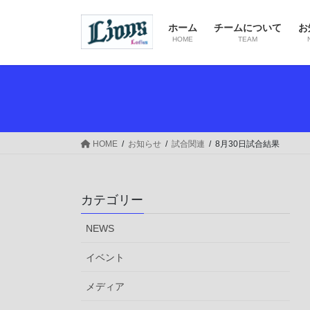
コ
ナ
ン
ビ
ホーム
チームについて
お
テ
ゲ
HOME
TEAM
ン
ー
ツ
シ
へ
ョ
ス
ン
キ
に
ッ
移
HOME
お知らせ
試合関連
8月30日試合結果
プ
動
カテゴリー
NEWS
イベント
メディア