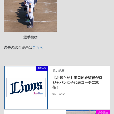
選手挨拶
過去の試合結果は
こちら
NEWS
前の記事
【お知らせ】出口彩香監督が侍
ジャパン女子代表コーチに就
任！
06/19/2025
試合関連