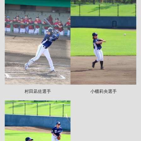
小櫃莉央選手
村田凪佐選手