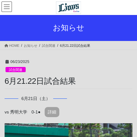
コ
ナ
ン
ビ
テ
ゲ
ン
ー
お知らせ
ツ
シ
へ
ョ
ス
ン
HOME
お知らせ
試合関連
6月21.22日試合結果
キ
に
ッ
移
プ
動
06/23/2025
試合関連
6月21.22日試合結果
6月21日（土）
vs 秀明大学 0-1●
詳細