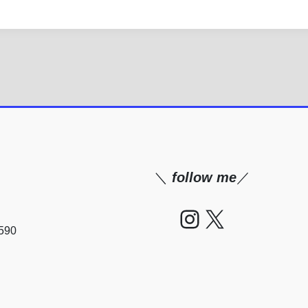
＼
follow me
／
Instagram
X
90