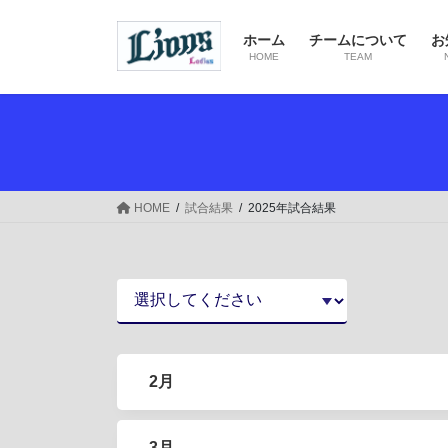
コ
ナ
ン
ビ
ホーム
チームについて
お
テ
ゲ
HOME
TEAM
ン
ー
ツ
シ
へ
ョ
ス
ン
キ
に
ッ
移
HOME
試合結果
2025年試合結果
プ
動
2月
3月