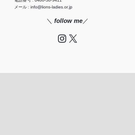
メール : info@lions-ladies.or.jp
＼
follow me
／
Instagram
X