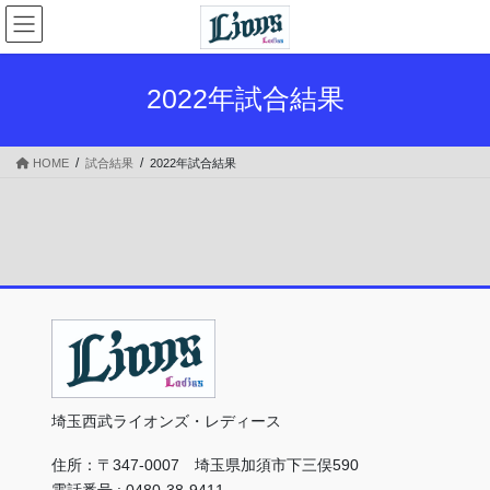
コ
ナ
ン
ビ
テ
ゲ
ン
ー
2022年試合結果
ツ
シ
へ
ョ
ス
ン
HOME
試合結果
2022年試合結果
キ
に
ッ
移
プ
動
埼玉西武ライオンズ・レディース
住所：〒347-0007 埼玉県加須市下三俣590
電話番号 : 0480-38-9411